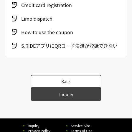
Credit card registration
Limo dispatch
How to use the coupon
S.RIDEアプリにQRコード決済が登録できない
Back
Inquiry
Inquiry
Service Site
Privacy Policy
Terms of Use